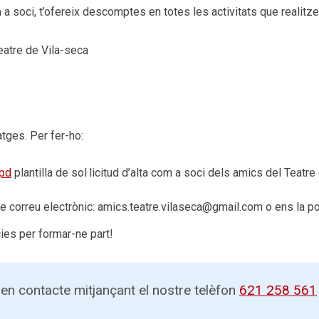
a soci, t’ofereix descomptes en totes les activitats que realitz
eatre de Vila-seca
tges. Per fer-ho:
opd
plantilla de sol·licitud d’alta com a soci dels amics del Teatre
 de correu electrònic: amics.teatre.vilaseca@gmail.com o ens la p
cies per formar-ne part!
en contacte mitjançant el nostre telèfon
621 258 561