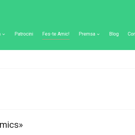
m
Patrocini
Fes-te Amic!
Premsa
Blog
Con
Amics»