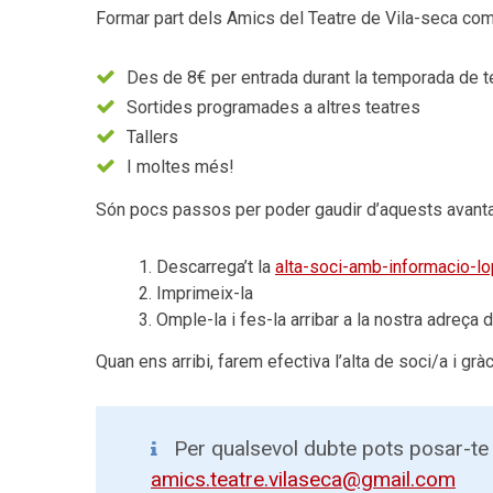
Formar part dels Amics del Teatre de Vila-seca com 
Des de 8€ per entrada durant la temporada de t
Sortides programades a altres teatres
Tallers
I moltes més!
Són pocs passos per poder gaudir d’aquests avanta
Descarrega’t la
alta-soci-amb-informacio-l
Imprimeix-la
Omple-la i fes-la arribar a la nostra adreça
Quan ens arribi, farem efectiva l’alta de soci/a i grà
Per qualsevol dubte pots posar-te 
amics.teatre.vilaseca@gmail.com