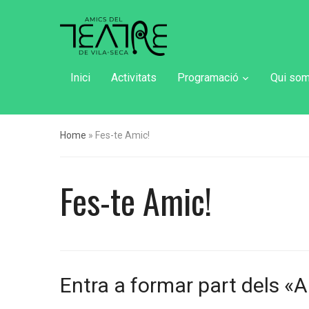
Inici
Activitats
Programació
Qui so
Home
»
Fes-te Amic!
Fes-te Amic!
Entra a formar part dels «