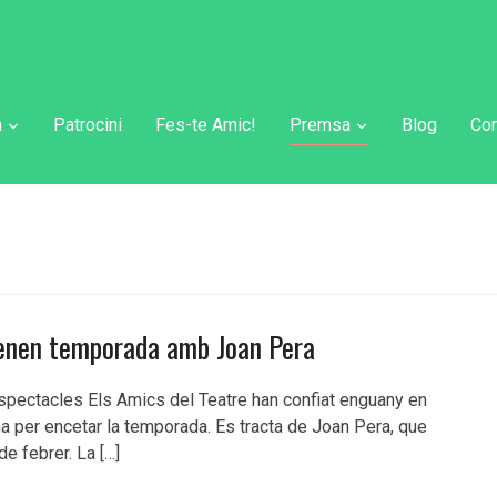
m
Patrocini
Fes-te Amic!
Premsa
Blog
Con
trenen temporada amb Joan Pera
c espectacles Els Amics del Teatre han confiat enguany en
a per encetar la temporada. Es tracta de Joan Pera, que
de febrer. La […]