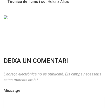
Tècnica de llums i so:
Helena Alies
DEIXA UN COMENTARI
L'adreça electrònica no es publicarà.
Els camps necessaris
estan marcats amb
*
Missatge