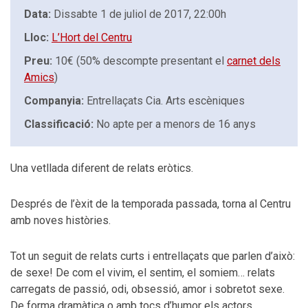
Data:
Dissabte 1 de juliol de 2017, 22:00h
Lloc:
L’Hort del Centru
Preu:
10€ (50% descompte presentant el
carnet dels
Amics
)
Companyia:
Entrellaçats Cia. Arts escèniques
Classificació:
No apte per a menors de 16 anys
Una vetllada diferent de relats eròtics.
Després de l’èxit de la temporada passada, torna al Centru
amb noves històries.
Tot un seguit de relats curts i entrellaçats que parlen d’això:
de sexe! De com el vivim, el sentim, el somiem… relats
carregats de passió, odi, obsessió, amor i sobretot sexe.
De forma dramàtica o amb tocs d’humor els actors