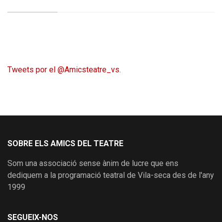
Tweets por el @Amicsteatre_vs.
SOBRE ELS AMICS DEL TEATRE
Som una associació sense ànim de lucre que ens
dediquem a la programació teatral de Vila-seca des de l'any
1999
SEGUEIX-NOS