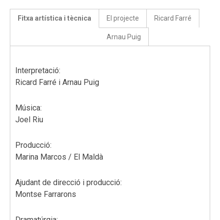
Fitxa artística i tècnica
El projecte
Ricard Farré
Arnau Puig
Interpretació:
Ricard Farré i Arnau Puig
Música:
Joel Riu
Producció:
Marina Marcos / El Maldà
Ajudant de direcció i producció:
Montse Farrarons
Dramatúrgia: