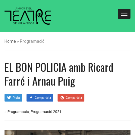
Home
»
Programació
EL BON POLICIA amb Ricard
Farré i Arnau Puig
Piula
Comparteix
Comparteix
a
Programació
,
Programació 2021