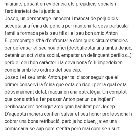
hilarants posant en evidència els prejudicis socials i
l’arbitrarietat de la justícia.
Josep, un personatge innocent i mancat de perjudicis
accepta una feina de policia per mantenir la seva particular
família formada pels seu fills i el seu bon amic Anton.
El personatge s’ha d’enfrontar a còmiques circumstàncies
per defensar el seu nou ofici (desballestar una timba de joc,
detenir un activista social, empaitar un delinqüent perillós…)
però el seu bon caràcter i la seva bona fe li impedeixen
complir amb les ordres del seu cap.
Josep i el seu amic Anton, per tal d’aconseguir que el
primer conservi la feina que està en risc i per la qual està
pèssimament dotat, maquinen una estratègia. Un complot
que consistirà a fer passar Anton per un delinqüent“
perillosíssim” detingut amb gran habilitat per Josep.
D’aquesta manera confien salvar el seu honor professional i
cobrar una bona retribució, però ja ho diuen, ja: en una
comissaria se sap com s’entra però mai com se’n surt.