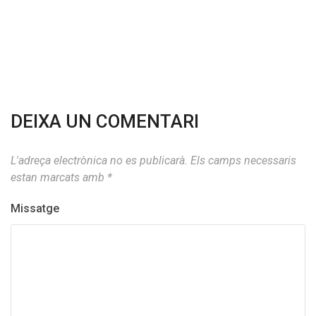
DEIXA UN COMENTARI
L'adreça electrònica no es publicarà.
Els camps necessaris
estan marcats amb
*
Missatge