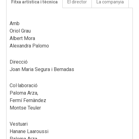
Fitxa artística i tècnica
El director
La companyia
Amb
Oriol Grau
Albert Mora
Alexandra Palomo
Direcció
Joan Maria Segura i Bernadas
Col·laboració
Paloma Arza,
Fermí Fernàndez
Montse Teuler
Vestuari
Hanane Laaroussi
Paloma Arza